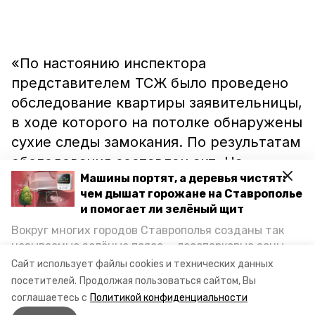
«По настоянию инспектора
представителем ТСЖ было проведено
обследование квартиры заявительницы,
в ходе которого на потолке обнаружены
сухие следы замокания. По результатам
обследования составлен акт. На
Машины портят, а деревья чистят:
основании этого документа
чем дышат горожане на Ставрополье
собственница квартиры сможет
и помогает ли зелёный щит
обратиться в суд для возмещения
Вокруг многих городов Ставрополья созданы так
ущерба», – прокомментировал
называемые зелёные пояса — лесопарковые зоны,
начальник управления госжилинспекции
снижающие негативное воздействие выхлопных
Сайт использует файлы cookies и технических данных
газов на атмосферу. Справляются ли они с
по СК Сергей Соболев.
посетителей.
Продолжая пользоваться сайтом, Вы
постоянно растущим потоком автотранспорта и
соглашаетесь с
Политикой конфиденциальности
каким воздухом дышат жители края, узнала