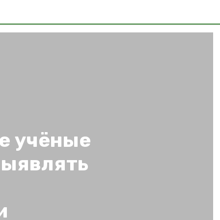
е учёные
выявлять
и