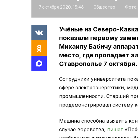
7 октября 2020, 15:46
Общество
Фото:
Учёные из Северо-Кавк
показали первому замм
Михаилу Бабичу аппара
место, где пропадает э
Ставрополье 7 октября.
Сотрудники университета пока
сфере электроэнергетики, ме
промышленности. Старший пр
продемонстрировал систему ко
Машина способна выявить конк
случае воровства,
пишет
«Поб
необходимо активизировать бо