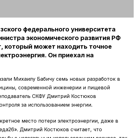
азского федерального университета
инистра экономического развития РФ
т, который может находить точное
лектроэнергия. Он приехал на
зали Михаилу Бабичу семь новых разработок в
дицины, современной инженерии и пищевой
еподаватель СКФУ Дмитрий Костюков
нтроля за использованием энергии.
ретное место потери электроэнергии, даже в
еда26». Дмитрий Костюков считает, что
рьбу с нелегальным использованием ресурса, так