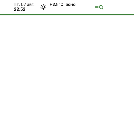
пт, 07 авг.
+
23
°С,
ясно
22:52