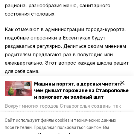
рациона, разнообразия меню, санитарного
состояния столовых.
Как отмечают в администрации города-курорта,
подобные опросники в Ессентуках будут
раздаваться регулярно. Делиться своим мнением
родителям предлагают раз в полугодие или
ежеквартально. Этот вопрос каждая школа решит
для себя сама.
Машины портят, а деревья чистят:
Закон о бесплатном питании школьников
чем дышат горожане на Ставрополье
президент Владимир Путин подписал в марте
и помогает ли зелёный щит
2020 года. В сентябре ессентукские школы
Вокруг многих городов Ставрополья созданы так
приступили
к его реализации.
называемые зелёные пояса — лесопарковые зоны,
снижающие негативное воздействие выхлопных
Сайт использует файлы cookies и технических данных
газов на атмосферу. Справляются ли они с
посетителей.
Продолжая пользоваться сайтом, Вы
Фото: администрация Ессентуков
постоянно растущим потоком автотранспорта и