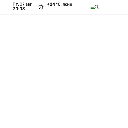
пт, 07 авг.
+
24
°С,
ясно
20:03