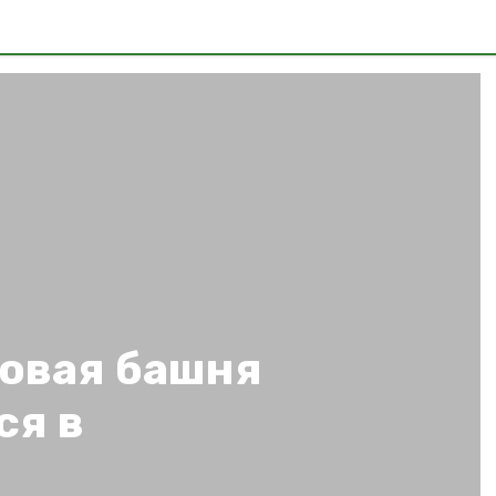
овая башня
ся в