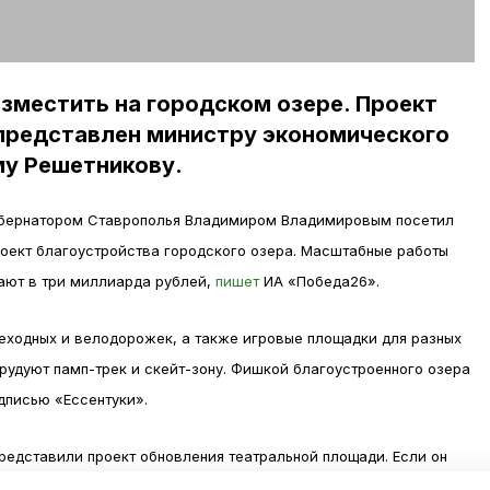
зместить на городском озере. Проект
 представлен министру экономического
му Решетникову.
губернатором Ставрополья Владимиром Владимировым посетил
роект благоустройства городского озера. Масштабные работы
ают в три миллиарда рублей,
пишет
ИА «Победа26».
шеходных и велодорожек, а также игровые площадки для разных
орудуют памп-трек и скейт-зону. Фишкой благоустроенного озера
дписью «Ессентуки».
едставили проект обновления театральной площади. Если он
амм, то участок сделают местом притяжения горожан и туристов.