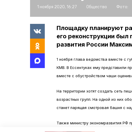
1 ноября 2020, 16:27
Общество
Фото:
Площадку планируют ра
его реконструкции был
развития России Макси
1 ноября глава ведомства вместе с 
КМВ. В Ессентуках ему представили п
вместе с обустройством чаши оценив
На территории хотят создать сеть пе
возрастных групп. На одной из них об
станет парящая смотровая башня с на
Также министру экономразвития РФ пр
попадет в одну из федеральных прогр