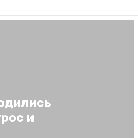
родились
рос и