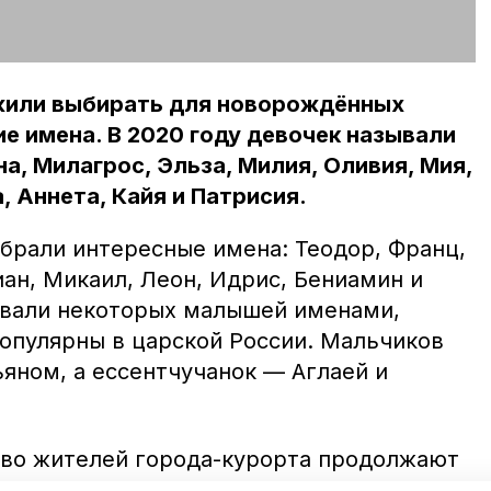
жили выбирать для новорождённых
е имена. В 2020 году девочек называли
а, Милагрос, Эльза, Милия, Оливия, Мия,
, Аннета, Кайя и Патрисия.
брали интересные имена: Теодор, Франц,
ан, Микаил, Леон, Идрис, Бениамин и
ывали некоторых малышей именами,
популярны в царской России. Мальчиков
яном, а ессентчучанок — Аглаей и
тво жителей города-курорта продолжают
на: Мария, София, Анна, Артём,