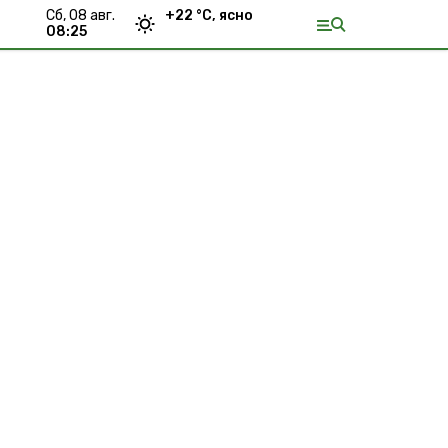
сб, 08 авг.
+
22
°С,
ясно
08:25