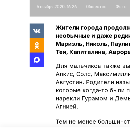
5 ноября 2020, 16:26
Общество
Фото:
Жители города продол
необычные и даже редки
Мариэль, Николь, Паулин
Тея, Капиталина, Аврора
Для мальчиков также вы
Алкис, Солс, Максимилли
Августин. Родители наз
которые когда-то были 
нарекли Гурамом и Демь
Агнией.
Тем не менее большинс
выбирать привычные име