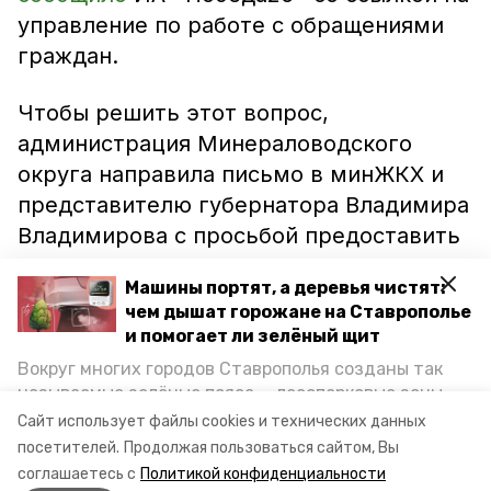
управление по работе с обращениями
граждан.
Чтобы решить этот вопрос,
администрация Минераловодского
округа направила письмо в минЖКХ и
представителю губернатора Владимира
Владимирова с просьбой предоставить
новые трубы для замены.
Машины портят, а деревья чистят:
чем дышат горожане на Ставрополье
В минЖКХ Ставрополья уточнили, что
и помогает ли зелёный щит
«Ставрополькрайводоканал» уже
Вокруг многих городов Ставрополья созданы так
подготовил смету на капремонт
называемые зелёные пояса — лесопарковые зоны,
аварийных участков. Обновить водовод
снижающие негативное воздействие выхлопных
Сайт использует файлы cookies и технических данных
газов на атмосферу. Справляются ли они с
планируется уже в 2021 году.
посетителей.
Продолжая пользоваться сайтом, Вы
постоянно растущим потоком автотранспорта и
соглашаетесь с
Политикой конфиденциальности
каким воздухом дышат жители края, узнала