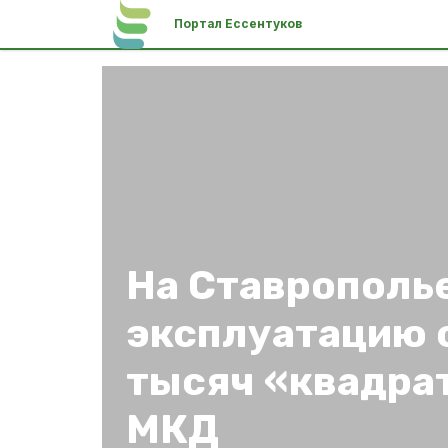
Портал Ессентуков
На Ставрополье
эксплуатацию 
тысяч «квадра
МКД