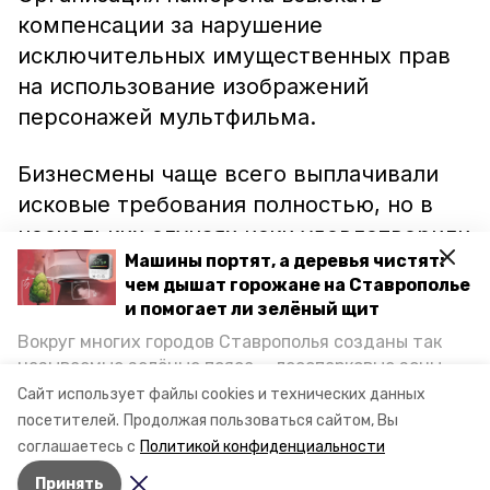
компенсации за нарушение
исключительных имущественных прав
на использование изображений
персонажей мультфильма.
Бизнесмены чаще всего выплачивали
исковые требования полностью, но в
нескольких случаях иски удовлетворили
Машины портят, а деревья чистят:
частично. Предприниматели
чем дышат горожане на Ставрополье
использовали чаще всего изображение
и помогает ли зелёный щит
логотипа «Сказочный патруль» и
Вокруг многих городов Ставрополья созданы так
волшебниц из этого мультика «Алёнка»,
называемые зелёные пояса — лесопарковые зоны,
«Варя», «Маша» и «Снежка»,
сообщает
снижающие негативное воздействие выхлопных
Сайт использует файлы cookies и технических данных
газов на атмосферу. Справляются ли они с
ИА «Победа26».
посетителей.
Продолжая пользоваться сайтом, Вы
постоянно растущим потоком автотранспорта и
соглашаетесь с
Политикой конфиденциальности
каким воздухом дышат жители края, узнала
Принять
корреспондент «Победы26».
Авторы:
Анастасия Ряжская