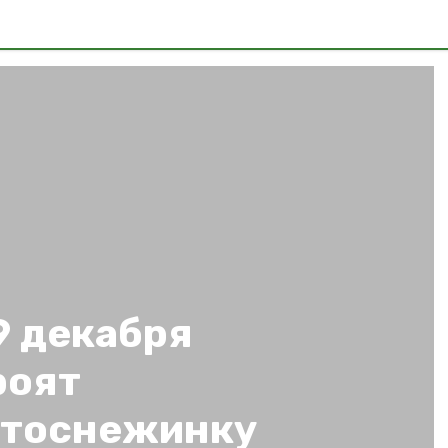
9 декабря
роят
втоснежинку