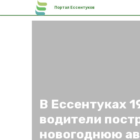
Портал Ессентуков
В Ессентуках 1
водители пост
новогоднюю а