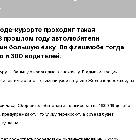
:
роде-курорте проходит такая
 В прошлом году автолюбители
шин большую ёлку. Во флешмобе тогда
о и 300 водителей.
игуру — большую новогоднюю снежинку. В администрации
обилей выстроятся в зимний узор на улице Железнодорожной, на
и часа. Сбор автолюбителей запланирован на 16:00 19 декабря.
в предупреждают, что улицу перекроют, а объезд будет
 Пушкина.
удет посмотреть посредством онлайн-трансляции. Любой