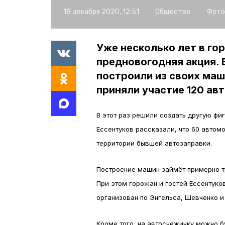
18 декабря 2020, 12:51
Общество
Фото
Уже несколько лет в го
предновогодняя акция.
построили из своих ма
приняли участие 120 авт
В этот раз решили создать другую ф
Ессентуков рассказали, что 60 автом
территории бывшей автозаправки.
Построение машин займёт примерно тр
При этом горожан и гостей Ессентуко
организован по Энгельса, Шевченко и
Кроме того, на автоснежинку можно б