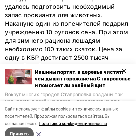
удалось подготовить необходимый
запас провианта для животных.
Накануне один из попечителей подарил
учреждению 10 рулонов сена. При этом
для зимнего рациона лошадям
необходимо 100 таких скаток. Цена за
одну в КБР достигает 2500 тысяч
рублей. Сейчас на покупку корма уходят
Машины портят, а деревья чистят:
все пожертвования от граждан.
чем дышат горожане на Ставрополье
и помогает ли зелёный щит
Центр иппотерапии «Целебные
Вокруг многих городов Ставрополья созданы так
Ессентуки» помогает детям с
называемые зелёные пояса — лесопарковые зоны,
нарушениями опорно-двигательного
снижающие негативное воздействие выхлопных
Сайт использует файлы cookies и технических данных
газов на атмосферу. Справляются ли они с
аппарата и другими недугами.
посетителей.
Продолжая пользоваться сайтом, Вы
постоянно растущим потоком автотранспорта и
соглашаетесь с
Политикой конфиденциальности
каким воздухом дышат жители края, узнала
Принять
корреспондент «Победы26».
Авторы:
Олег Касатонов