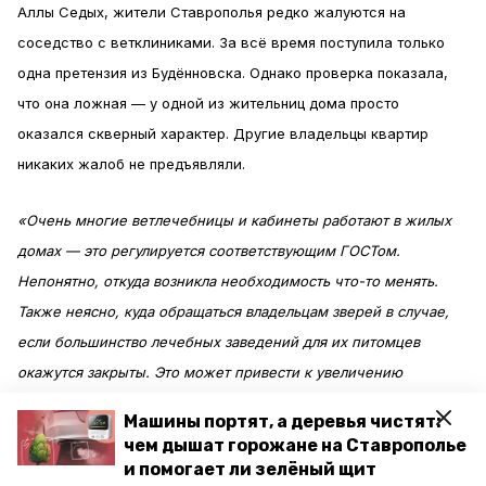
Аллы Седых, жители Ставрополья редко жалуются на
соседство с ветклиниками. За всё время поступила только
одна претензия из Будённовска. Однако проверка показала,
что она ложная — у одной из жительниц дома просто
оказался скверный характер. Другие владельцы квартир
никаких жалоб не предъявляли.
«Очень многие ветлечебницы и кабинеты работают в жилых
домах — это регулируется соответствующим ГОСТом.
Непонятно, откуда возникла необходимость что-то менять.
Также неясно, куда обращаться владельцам зверей в случае,
если большинство лечебных заведений для их питомцев
окажутся закрыты. Это может привести к увеличению
количества бездомных животных», — считает Алла Седых.
Машины портят, а деревья чистят:
чем дышат горожане на Ставрополье
По её словам, перед Новым годом почему-то часто
и помогает ли зелёный щит