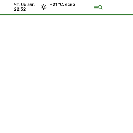
чт, 06 авг.
+
21
°С,
ясно
22:32