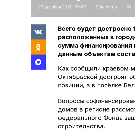
29 декабря 2020, 09:49
Общество
Фот
Всего будет достроено 
расположенных в городе
сумма финансирования 
данным объектам состав
Как сообщили краевом ми
Октябрьской достроят 
позиции, а в посёлке Бе
Вопросы софинансирован
домов в регионе рассмо
федерального Фонда защ
строительства.