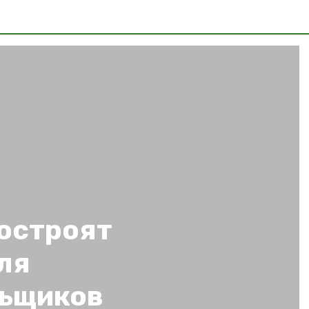
достроят
ля
льщиков