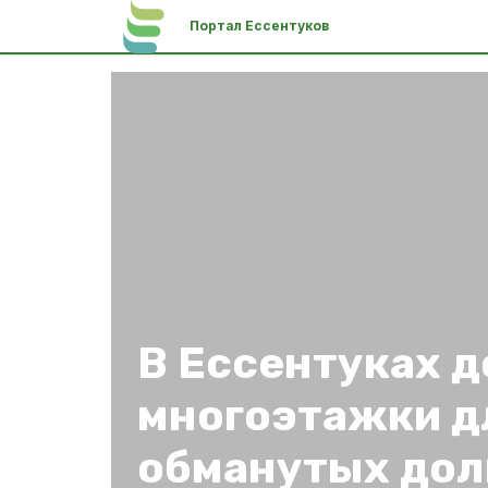
Портал Ессентуков
В Ессентуках 
многоэтажки д
обманутых до