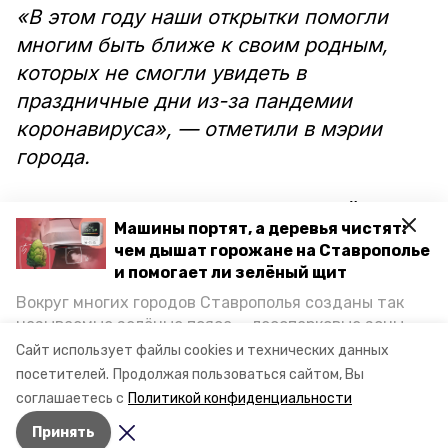
«В этом году наши открытки помогли
многим быть ближе к своим родным,
которых не смогли увидеть в
праздничные дни из-за пандемии
коронавируса», — отметили в мэрии
города.
Тем временем на 30-ти тысячной
Машины портят, а деревья чистят:
открытке в Железноводске
чем дышат горожане на Ставрополье
останавливаться не намерены.
и помогает ли зелёный щит
Курортная почта будет работать до 20
Вокруг многих городов Ставрополья созданы так
января 2021 года.
называемые зелёные пояса — лесопарковые зоны,
снижающие негативное воздействие выхлопных
Сайт использует файлы cookies и технических данных
газов на атмосферу. Справляются ли они с
посетителей.
Продолжая пользоваться сайтом, Вы
Фото: администрация Железноводска
постоянно растущим потоком автотранспорта и
соглашаетесь с
Политикой конфиденциальности
каким воздухом дышат жители края, узнала
Принять
корреспондент «Победы26».
Авторы:
Ольга Дьякова