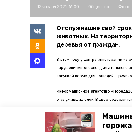
12 января 2021, 16:00
Общество
Фото:
Отслужившие свой срок
животных. На территор
деревья от граждан.
В этом году у центра иппотерапии «Л
нарушениями опорно-двигательного а
закупкой корма для лошадей. Причино
Информационное агентство «Победа2
отслуживших ёлок. В хвое содержитс
Машины
Граждан просят не оставлять в мусор
новогодних праздников. Вместо этого 
горожа
улице Энгельса, 62.