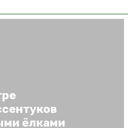
тре
ссентуков
ыми ёлками