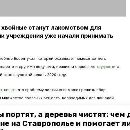
 хвойные станут лакомством для
ии учреждения уже начали принимать
ечебные Ессентуки», который оказывает помощь детям с
ппарата и другими недугами, возникли серьёзные
трудности
с
й стал неурожай сена в 2020 году.
6»
пишет
, что проблему частично поможет решить сбор
я множество полезных веществ, необходимых для лошадей.
 портят, а деревья чистят: чем
ных контейнерах деревья, которые стали ненужными после
ёлку можно сдать в центр иппотерапии, который находится на
не на Ставрополье и помогает л