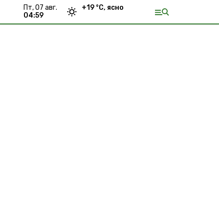
пт, 07 авг.
+
19
°С,
ясно
04:59