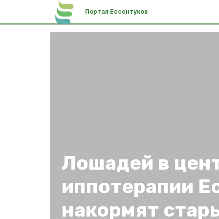
Портал Ессентуков
Лошадей в цен
иппотерапии Е
накормят стар