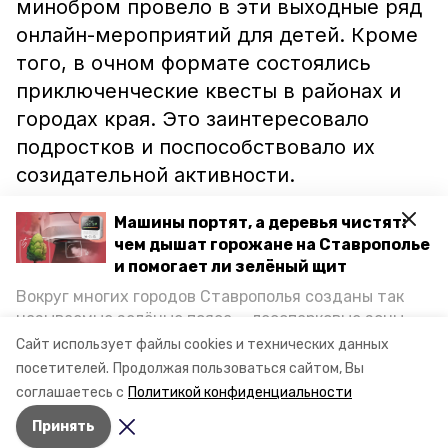
минобром провело в эти выходные ряд
онлайн-мероприятий для детей. Кроме
того, в очном формате состоялись
приключенческие квесты в районах и
городах края. Это заинтересовало
подростков и поспособствовало их
созидательной активности.
Машины портят, а деревья чистят:
Илья Юричишин также отметил
чем дышат горожане на Ставрополье
высокий профессионализм и корректное
и помогает ли зелёный щит
поведение правоохранителей.
Вокруг многих городов Ставрополья созданы так
Благодаря взаимодействию с органами
называемые зелёные пояса — лесопарковые зоны,
власти им удалось
обеспечить
снижающие негативное воздействие выхлопных
Сайт использует файлы cookies и технических данных
газов на атмосферу. Справляются ли они с
безопасность ставропольцев.
посетителей.
Продолжая пользоваться сайтом, Вы
постоянно растущим потоком автотранспорта и
соглашаетесь с
Политикой конфиденциальности
каким воздухом дышат жители края, узнала
Принять
корреспондент «Победы26».
Авторы:
Валерия Мартынова