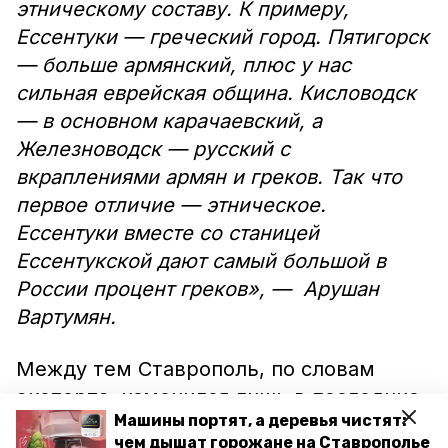
этническому составу. К примеру,
Ессентуки — греческий город. Пятигорск
— больше армянский, плюс у нас
сильная еврейская община. Кисловодск
— в основном карачаевский, а
Железноводск — русский с
вкраплениями армян и греков. Так что
первое отличие — этническое.
Ессентуки вместе со станицей
Ессентукской дают самый большой в
России процент греков», — Арушан
Вартумян.
Между тем Ставрополь, по словам
эксперта, изменился лишь в последние
Машины портят, а деревья чистят:
десять лет. Если в постсоветское время
чем дышат горожане на Ставрополье