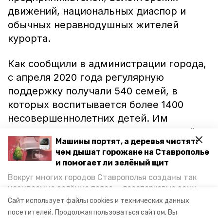
движений, национальных диаспор и
обычных неравнодушных жителей
курорта.
Как сообщили в администрации города,
с апреля 2020 года регулярную
поддержку получали 540 семей, в
которых воспитывается более 1400
несовершеннолетних детей. Им
направляли одежду, средства личной
Машины портят, а деревья чистят:
гигиены и продовольственные товары.
чем дышат горожане на Ставрополье
Всего в прошлом году нуждающимся
и помогает ли зелёный щит
направили 30 тонн гуманитарной
Вокруг многих городов Ставрополья созданы так
помощи.
называемые зелёные пояса — лесопарковые зоны,
снижающие негативное воздействие выхлопных
Сайт использует файлы cookies и технических данных
газов на атмосферу. Справляются ли они с
посетителей.
Продолжая пользоваться сайтом, Вы
Фото: администрация Ессентуков