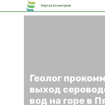
Портал Ессентуков
Геолог проком
выход серово
вод на горе в 