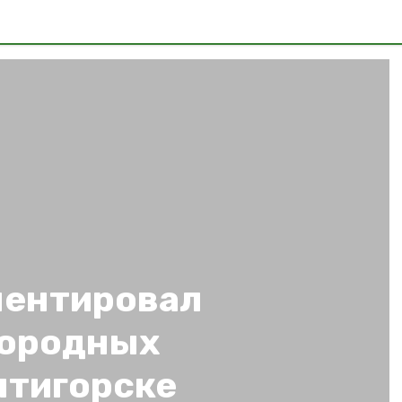
ментировал
дородных
Пятигорске