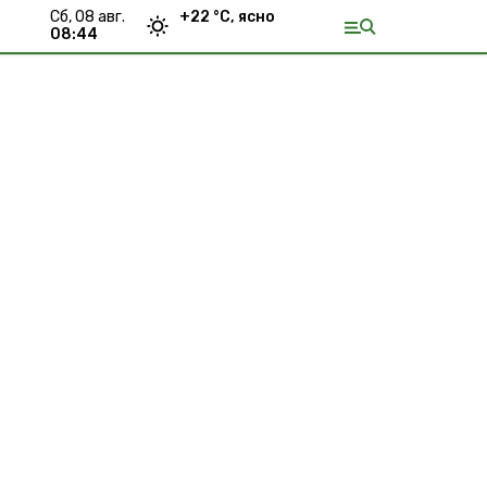
сб, 08 авг.
+
22
°С,
ясно
08:44