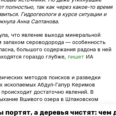
т полностью, так как через какое-то время
виться. Гидрогеологи в курсе ситуации и
ркнула Анна Салтанова.
ула, что явление выхода минеральной
м запахом сероводорода — особенность
пасна, большого содержания радона в ней
находятся гораздо глубже,
пишет
ИА
зических методов поисков и разведки
х ископаемых Абдул-Гапур Керимов
е происходит достаточно явлений. В
ыхание Вшивого озера в Шпаковском
ьной воды под Георгиевском.
 портят, а деревья чистят: чем