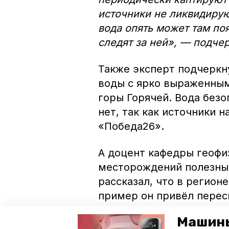
источники не ликвидирую
вода опять может там поя
следят за ней», — подче
Также эксперт подчеркн
воды с ярко выраженны
горы Горячей. Вода безо
нет, так как источники 
«Победа26».
А доцент кафедры геофи
месторождений полезны
рассказал, что в регион
пример он привёл перес
округе и выброс термал
Машины