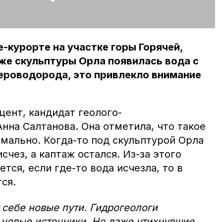
е-курорте на участке горы Горячей,
же скульптуры Орла появилась вода с
ероводорода, это привлекло внимание
цент, кандидат геолого-
нна Салтанова. Она отметила, что такое
мально. Когда-то под скульптурой Орла
счез, а каптаж остался. Из-за этого
тся, если где-то вода исчезла, то в
ся.
 себе новые пути. Гидрогеологи
 новые источники. Но даже утихнувшие