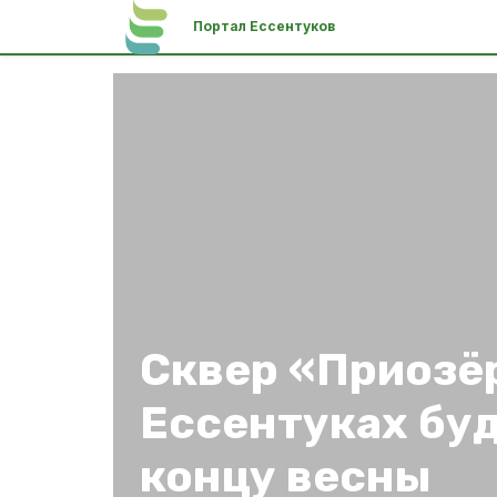
Портал Ессентуков
Сквер «Приозё
Ессентуках буд
концу весны