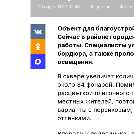
30 марта 2021, 12:49
Общество
Фото:
Объект для благоустро
Сейчас в районе город
работы. Специалисты ус
бордюра, а также прол
освещения.
В сквере увеличат колич
около 34 фонарей. Помим
расцветкой плиточного 
местных жителей, поэто
варианты с персиковым
оттенками.
Впереди у подрядчика не