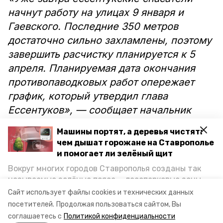
начнут работу на улицах 9 января и
Гаевского. Последние 350 метров
достаточно сильно захламлены, поэтому
завершить расчистку планируется к 5
апреля. Планируемая дата окончания
противопаводковых работ опережает
график, который утвердил глава
Ессентуков», — сообщает начальник
МКУ «УГОЧС» Олег Горбачёв.
Машины портят, а деревья чистят:
чем дышат горожане на Ставрополье
В скором времени коммунальные
и помогает ли зелёный щит
службы вывезут мусор с прибрежной
Вокруг многих городов Ставрополья созданы так
зоны.
называемые зелёные пояса — лесопарковые зоны,
снижающие негативное воздействие выхлопных
Сайт использует файлы cookies и технических данных
газов на атмосферу. Справляются ли они с
посетителей.
Продолжая пользоваться сайтом, Вы
Фото: администрация Ессентуков
постоянно растущим потоком автотранспорта и
соглашаетесь с
Политикой конфиденциальности