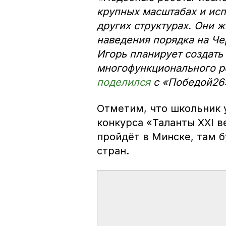
крупных масштабах и ис
других структурах. Они 
наведения порядка на Ч
Игорь планирует создат
многофункционального р
поделился
с «Победой26»
Отметим, что школьник 
конкурса «Таланты XXI в
пройдёт в Минске, там 
стран.