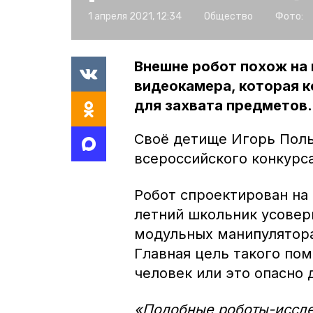
1 апреля 2021, 12:34
Общество
Фото:
Внешне робот похож на 
видеокамера, которая к
для захвата предметов.
Своё детище Игорь Поль
всероссийского конкурса
Робот спроектирован на 
летний школьник усовер
модульных манипулятора
Главная цель такого по
человек или это опасно 
«Подобные роботы-иссле