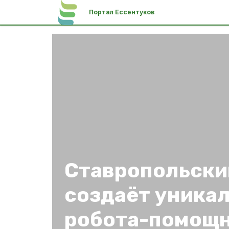
Портал Ессентуков
Ставропольски
создаёт уника
робота-помощ