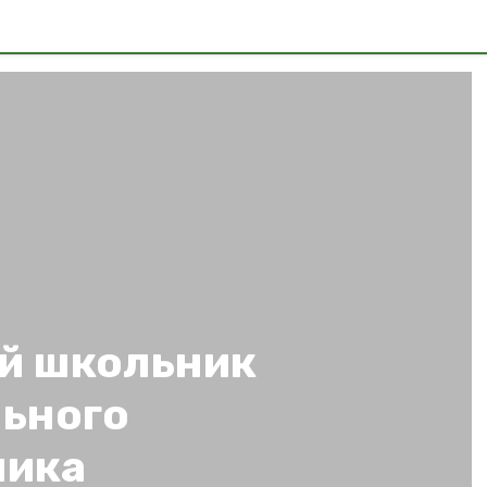
й школьник
льного
ника