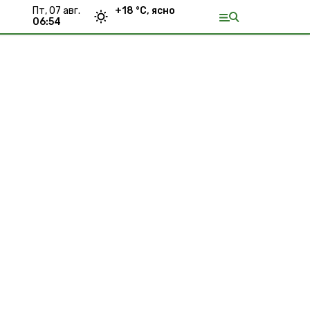
пт, 07 авг.
+
18
°С,
ясно
06:54