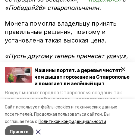
«Победой26» ставропольчанин.
Монета помогла владельцу принять
правильные решения, поэтому и
установлена такая высокая цена.
«Пусть другому теперь принесёт удачу»,
— пожелал хозяин счастливой монеты.
Машины портят, а деревья чистят:
чем дышат горожане на Ставрополье
Житель Ставрополья планирует взять
и помогает ли зелёный щит
удачу в свои руки после того, как
Вокруг многих городов Ставрополья созданы так
продаст свой талисман. Новые
называемые зелёные пояса — лесопарковые зоны,
счастливые вещи мужчина приобретать
снижающие негативное воздействие выхлопных
Сайт использует файлы cookies и технических данных
газов на атмосферу. Справляются ли они с
не планирует.
посетителей.
Продолжая пользоваться сайтом, Вы
постоянно растущим потоком автотранспорта и
соглашаетесь с
Политикой конфиденциальности
каким воздухом дышат жители края, узнала
Принять
корреспондент «Победы26».
Авторы:
Елизавета Крыпаева