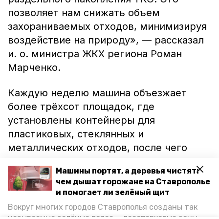
позволяет нам снижать объем
захораниваемых отходов, минимизируя
воздействие на природу», — рассказал
и. о. министра ЖКХ региона Роман
Марченко.
Каждую неделю машина объезжает
более трёхсот площадок, где
установлены контейнеры для
пластиковых, стеклянных и
металлических отходов, после чего
везёт все собранные отходы станцию
Машины портят, а деревья чистят:
сортировки. После этого мусор
чем дышат горожане на Ставрополье
направляется во вторичное
и помогает ли зелёный щит
производство,
сообщает
ИА «Победа
Вокруг многих городов Ставрополья созданы так
26».
называемые зелёные пояса — лесопарковые зоны,