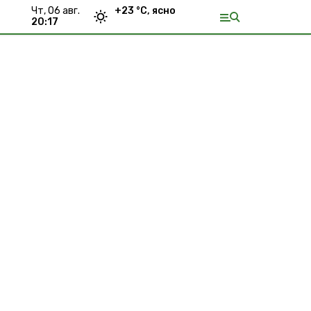
чт, 06 авг.
+
23
°С,
ясно
20:17