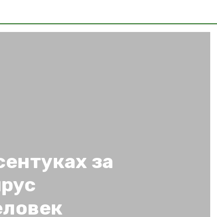
сентуках за
ирус
еловек