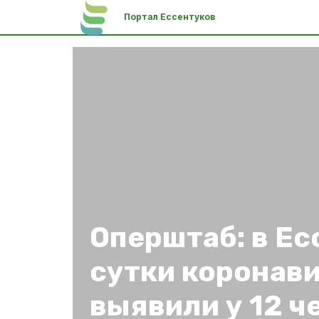
Портал Ессентуков
Оперштаб: в Ес
сутки коронав
выявили у 12 ч