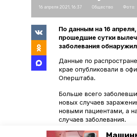
16 апреля 2021, 16:37
Общество
Фото:
По данным на 16 апреля,
прошедшие сутки вылечи
заболевания обнаружили
Данные по распростране
крае опубликовали в оф
Оперштаба.
Больше всего заболевших
новых случаев заражения
новыми пациентами, а на
случаев заболевания.
Машины
За сутки инфицированны