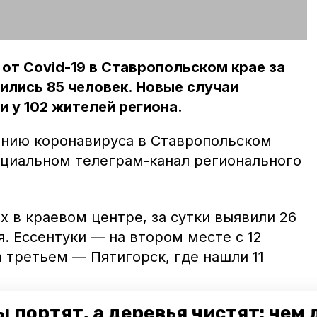
 от Covid-19 в Ставропольском крае за
лись 85 человек. Новые случаи
 у 102 жителей региона.
нию коронавируса в Ставропольском
ициальном телеграм-канал регионального
 в краевом центре, за сутки выявили 26
. Ессентуки — на втором месте с 12
 третьем — Пятигорск, где нашли 11
 портят, а деревья чистят: чем
х не нашли в Лермонтове, в Ипатовском,