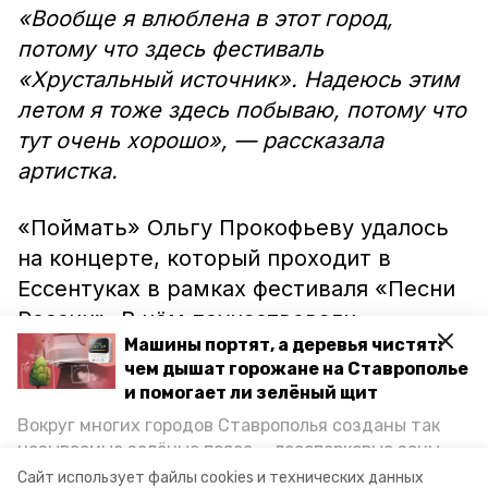
«Вообще я влюблена в этот город,
потому что здесь фестиваль
«Хрустальный источник». Надеюсь этим
летом я тоже здесь побываю, потому что
тут очень хорошо», — рассказала
артистка.
«Поймать» Ольгу Прокофьеву удалось
на концерте, который проходит в
Ессентуках в рамках фестиваля «Песни
России». В нём поучаствовали
Машины портят, а деревья чистят:
московские коллеги актрисы, с
чем дышат горожане на Ставрополье
которыми она увиделась. Как пояснила
и помогает ли зелёный щит
сама Прокофьева, о своём визите в
Вокруг многих городов Ставрополья созданы так
Ессентуки она никому не говорила,
называемые зелёные пояса — лесопарковые зоны,
поэтому встреча оказалась
снижающие негативное воздействие выхлопных
Сайт использует файлы cookies и технических данных