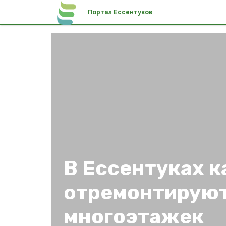
Портал Ессентуков
В Ессентуках 
отремонтируют
многоэтажек