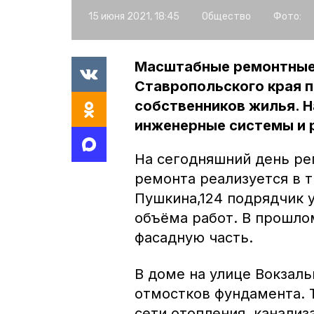
15 июня 2021, 18:45
Общество
Фото:
Масштабные ремонтные 
Ставропольского края п
собственников жилья. 
инженерные системы и 
На сегодняшний день ре
ремонта реализуется в т
Пушкина,124 подрядчик 
объёма работ. В прошло
фасадную часть.
В доме на улице Вокзаль
отмостков фундамента. 
сети отопления, канализ