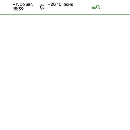
чт, 06 авг.
+
28
°С,
ясно
15:39