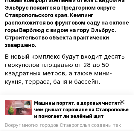
Новый комфортабельный отель с видом на
Эльбрус появится в Предгорном округе
Ставропольского края. Кемпинг
расположится во фруктовом саду на склоне
горы Верблюд с видом на гору Эльбрус.
Строительство объекта практически
завершено.
В новый комплекс будут входит десять
геокуполов площадью от 28 до 50
квадратных метров, а также мини-
кухня, терраса, баня и бассейн.
Глава Предгорного округа Николай
Машины портят, а деревья чистят:
Бондаренко заявил, что новый кемпинг
чем дышат горожане на Ставрополье
будет способствовать увеличению
и помогает ли зелёный щит
количества отдыхающих на
Вокруг многих городов Ставрополья созданы так
Ставрополье.
называемые зелёные пояса — лесопарковые зоны,