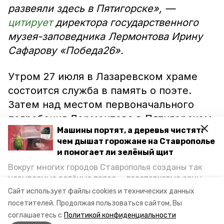
развеяли здесь в Пятигорске», —
цитирует
директора государственного
музея-заповедника Лермонтова Ирину
Сафарову «Победа26».
Утром 27 июля в Лазаревском храме
состоится служба в память о поэте.
Затем над местом первоначального
погребения Лермонтова в Пятигорском
Машины портят, а деревья чистят:
Некрополе запланировано развеять
чем дышат горожане на Ставрополье
землю с родины поэта. Для этого на
и помогает ли зелёный щит
ставропольский курорт был приглашён
Вокруг многих городов Ставрополья созданы так
большой поклонники творчества
называемые зелёные пояса — лесопарковые зоны,
Михаила Юрьевича шотландский бард и
снижающие негативное воздействие выхлопных
Сайт использует файлы cookies и технических данных
газов на атмосферу. Справляются ли они с
переводчик Томас Бивитт.
посетителей.
Продолжая пользоваться сайтом, Вы
постоянно растущим потоком автотранспорта и
соглашаетесь с
Политикой конфиденциальности
каким воздухом дышат жители края, узнала