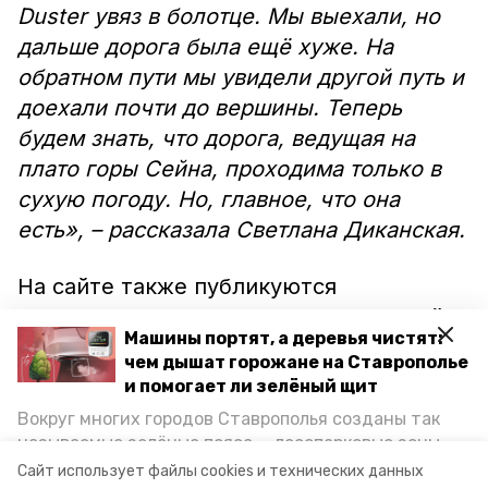
Duster увяз в болотце. Мы выехали, но
дальше дорога была ещё хуже. На
обратном пути мы увидели другой путь и
доехали почти до вершины. Теперь
будем знать, что дорога, ведущая на
плато горы Сейна, проходима только в
сухую погоду. Но, главное, что она
есть», – рассказала Светлана Диканская.
На сайте также публикуются
фотографии достопримечательностей,
Машины портят, а деревья чистят:
которые сделаны Светланой. Однако из-
чем дышат горожане на Ставрополье
за летнего периода путешественники не
и помогает ли зелёный щит
так активно занимаются продвижением
Вокруг многих городов Ставрополья созданы так
карты.
называемые зелёные пояса — лесопарковые зоны,
снижающие негативное воздействие выхлопных
Сайт использует файлы cookies и технических данных