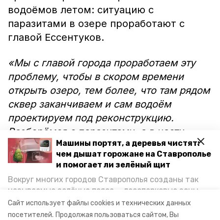
водоёмов летом: ситуацию с
паразитами в озере проработают с
главой Ессентуков.
«Мы с главой города проработаем эту
проблему, чтобы в скором времени
открыть озеро, тем более, что там рядом
сквер заканчиваем и сам водоём
проектируем под реконструкцию.
Разберёмся с паразитами, а в части
Машины портят, а деревья чистят:
сроков и добавления аудиовизуализации
чем дышат горожане на Ставрополье
— по итогам прямой линии дам
и помогает ли зелёный щит
поручение: в течение трёх дней глава
Вокруг многих городов Ставрополья созданы так
Ессентуков с ситуацией справится и эти
называемые зелёные пояса — лесопарковые зоны,
вопросы закроет», — рассказал
снижающие негативное воздействие выхлопных
Сайт использует файлы cookies и технических данных
газов на атмосферу. Справляются ли они с
Владимир Владимиров.
посетителей.
Продолжая пользоваться сайтом, Вы