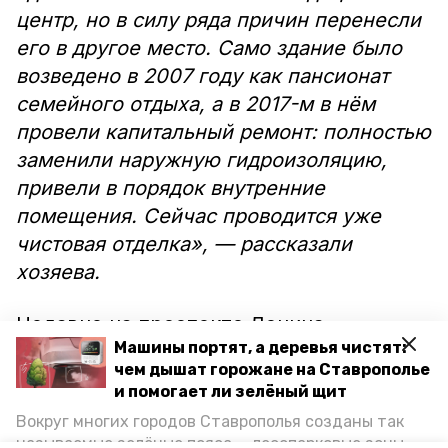
центр, но в силу ряда причин перенесли
его в другое место. Само здание было
возведено в 2007 году как пансионат
семейного отдыха, а в 2017-м в нём
провели капитальный ремонт: полностью
заменили наружную гидроизоляцию,
привели в порядок внутренние
помещения. Сейчас проводится уже
чистовая отделка», — рассказали
хозяева.
Недавно на проспекте Ленина
Машины портят, а деревья чистят:
стартовало благоустройство
чем дышат горожане на Ставрополье
территории. По поручению губернатора
и помогает ли зелёный щит
Владимира Владимирова работы
Вокруг многих городов Ставрополья созданы так
завершат в 2021 году. Обновление
называемые зелёные пояса — лесопарковые зоны,