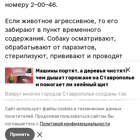
номеру 2–00–46.
Если животное агрессивное, то его
забирают в пункт временного
содержания. Собаку осматривают,
обрабатывают от паразитов,
стерилизуют, прививают и проводят
чипизацию. После этого их возвращают
Машины портят, а деревья чистят:
в место обитания. По закону все
чем дышат горожане на Ставрополье
действия, направленные на
и помогает ли зелёный щит
безнадзорных животных, должны быть
Вокруг многих городов Ставрополья созданы так
гуманными и безболезненными.
называемые зелёные пояса — лесопарковые зоны,
снижающие негативное воздействие выхлопных
Сайт использует файлы cookies и технических данных
газов на атмосферу. Справляются ли они с
посетителей.
Продолжая пользоваться сайтом, Вы
постоянно растущим потоком автотранспорта и
соглашаетесь с
Политикой конфиденциальности
каким воздухом дышат жители края, узнала
Принять
корреспондент «Победы26».
Авторы:
Мила Гень