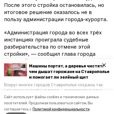
После этого стройка остановилась, но
итоговое решение оказалось не в
пользу администрации города-курорта.
«Администрация города во всех трёх
инстанциях проиграла судебные
разбирательства по отмене этой
стройки», — сообщил глава города
Дмитрий Ворошилов.
Машины портят, а деревья чистят:
чем дышат горожане на Ставрополье
Местные жители уже заявили, что не
и помогает ли зелёный щит
намерены сдаваться и планируют
Вокруг многих городов Ставрополья созданы так
обратиться в Генпрокуратуру РФ, чтобы
называемые зелёные пояса — лесопарковые зоны,
освободить территорию,
сообщает
снижающие негативное воздействие выхлопных
Сайт использует файлы cookies и технических данных
газов на атмосферу. Справляются ли они с
«Победа26».
посетителей.
Продолжая пользоваться сайтом, Вы
постоянно растущим потоком автотранспорта и
соглашаетесь с
Политикой конфиденциальности
каким воздухом дышат жители края, узнала