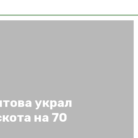
това украл
кота на 70