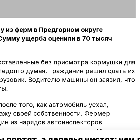
у из ферм в Предгорном округе
Сумму ущерба оценили в 70 тысяч
оставленные без присмотра кормушки для
 Недолго думая, гражданин решил сдать их
рузовик. Водителю машины он заявил, что
ты.
осле того, как автомобиль уехал,
ажу своей собственности. Фермер
дин из нарядов автоинспекторов
 котором ехал злоумышленник. Мужчину
 портят, а деревья чистят: чем
 Там он признался в совершённом