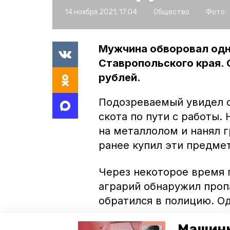
14 ноября 2021, 17:04
Общество
Фото:
Мужчина обворовал одн
Ставропольского края. 
рублей.
Подозреваемый увидел 
скота по пути с работы.
на металлолом и нанял г
ранее купил эти предме
Через некоторое время п
аграрий обнаружил проп
обратился в полицию. О
остановил грузовик, на
Машины
доставили в отделение.