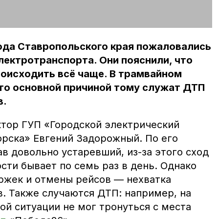
ода Ставропольского края пожаловались
лектротранспорта. Они пояснили, что
роисходить всё чаще. В трамвайном
что основной причиной тому служат ДТП
в.
ктор ГУП «Городской электрический
орска» Евгений Задорожный. По его
в довольно устаревший, из-за этого сход
ости бывает по семь раз в день. Однако
ржек и отмены рейсов — нехватка
в. Также случаются ДТП: например, на
ной ситуации не мог тронуться с места