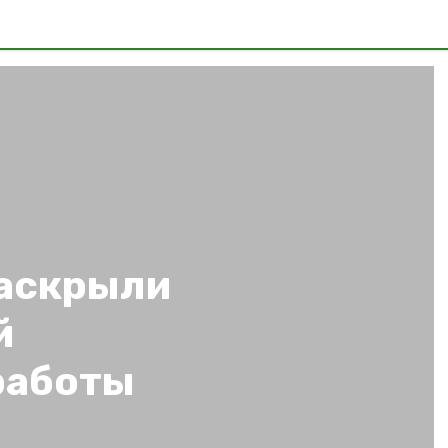
раскрыли
й
работы