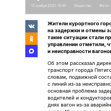
17 ноября 2021, 15:40
Общество
Фото:
Жители курортного гор
на задержки и отмены э
такие ситуации стали п
управлении отметили, 
и неисправности вагоно
Об этом рассказал дире
транспорт города Пятиг
словам, подвижной соста
с линий из-за неисправн
основная проблема заде
водителей и кондукторо
днях вагон из-за аварий