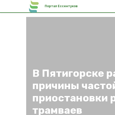
Портал Ессентуков
В Пятигорске 
причины часто
приостановки 
трамваев