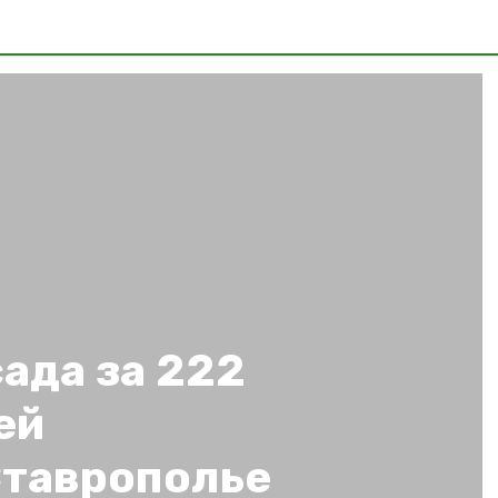
ада за 222
ей
Ставрополье