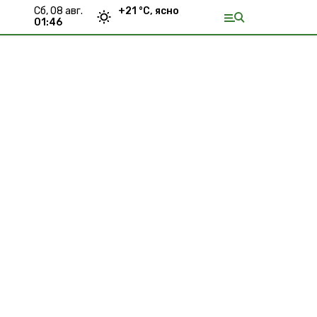
сб, 08 авг.
+
21
°С,
ясно
01:46