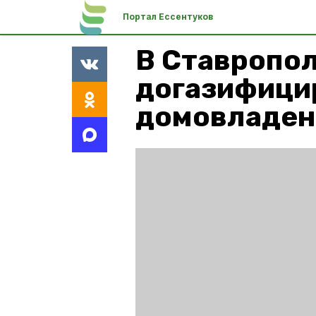
Портал Ессентуков
В Ставропо
догазифицир
домовладен