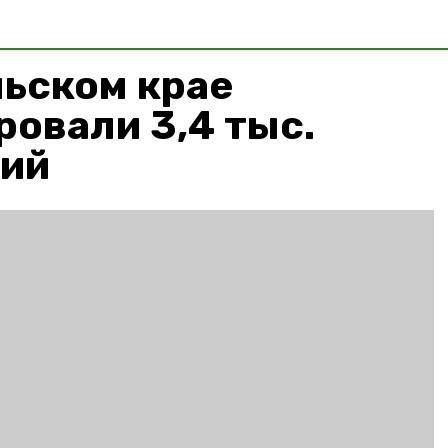
льском крае
овали 3,4 тыс.
ий