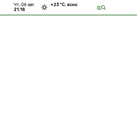
чт, 06 авг.
+
23
°С,
ясно
21:18