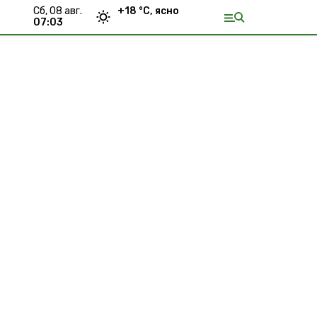
сб, 08 авг.
+
18
°С,
ясно
07:03