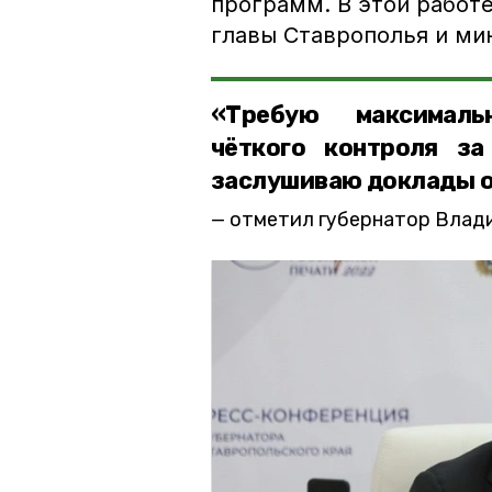
программ. В этой работ
главы Ставрополья и ми
«Требую максималь
чёткого контроля за
заслушиваю доклады о
отметил губернатор Влад