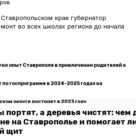
ров.
в Ставропольском крае губернатор
монт во всех школах региона до начала
ил опыт Ставрополя в привлечении родителей к
 по госпрограмме в 2024-2025 годах на
ском округе достроят в 2023 году
 портят, а деревья чистят: чем
не на Ставрополье и помогает л
натор ставрополья
ставрополье
й щит
регпрограммы