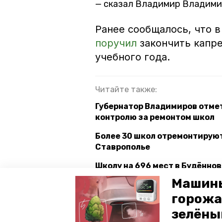
сказал Владимир Владими
Ранее сообщалось, что 
поручил
закончить капре
учебного года.
Читайте также:
Губернатор Владимиров отмет
контролю за ремонтом школ
Более 30 школ отремонтируют
Ставрополье
Школу на 696 мест в Будённов
Машины
горожа
социальные объекты
губер
зелёны
строительство
нацпроекты