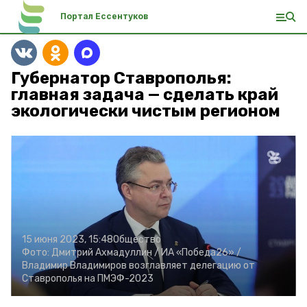
Портал Ессентуков
Губернатор Ставрополья:
главная задача — сделать край
экологически чистым регионом
15 июня 2023, 15:48
Общество
Фото:
Дмитрий Ахмадуллин /
ИА «Победа26» /
Владимир Владимиров возглавляет делегацию от
Ставрополья на ПМЭФ-2023