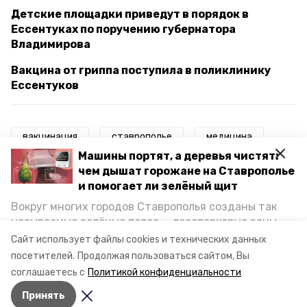
Детские площадки приведут в порядок в
Ессентуках по поручению губернатора
Владимирова
Вакцина от гриппа поступила в поликлинику
Ессентуков
вакцинация
ставрополье
медицина
Машины портят, а деревья чистят:
врачи
ессентуки
чем дышат горожане на Ставрополье
и помогает ли зелёный щит
губернатор ставрополья
Вокруг многих городов Ставрополья созданы так
называемые зелёные пояса — лесопарковые зоны,
владимир владимиров
александр некристов
снижающие негативное воздействие выхлопных
Сайт использует файлы cookies и технических данных
газов на атмосферу. Справляются ли они с
посетителей.
Продолжая пользоваться сайтом, Вы
иммунизация
поликлиника
постоянно растущим потоком автотранспорта и
соглашаетесь с
Политикой конфиденциальности
каким воздухом дышат жители края, узнала
Принять
корреспондент «Победы26».
Авторы:
Анастасия Михайловская