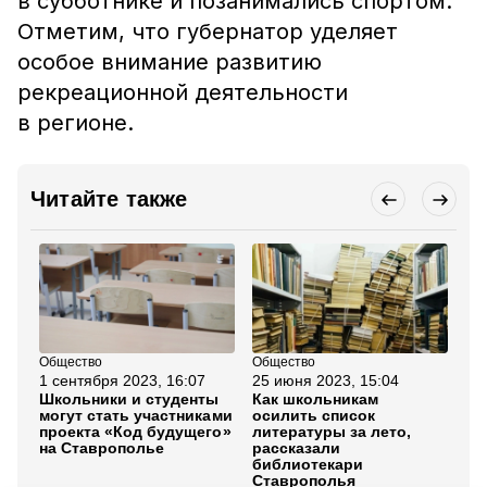
в субботнике и позанимались спортом.
Отметим, что губернатор уделяет
особое внимание развитию
рекреационной деятельности
в регионе.
Читайте также
Общество
Общество
Кул
1 сентября 2023, 16:07
25 июня 2023, 15:04
14
Школьники и студенты
Как школьникам
Юн
могут стать участниками
осилить список
Ст
проекта «Код будущего»
литературы за лето,
пр
на Ставрополье
рассказали
по
библиотекари
«Н
Ставрополья
ме