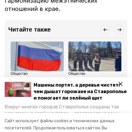
гармонизацию межэтнических
отношений в крае.
Читайте также
Общество
Общество
Кул
2 ноября 2023, 16:12
1 ноября 2023, 16:31
1 
Почти 100 литров
Осенняя «Зарница 2023»
Му
Машины портят, а деревья чистят:
шулюма и 1000 роллов
стартовала в Ессентуках
пр
чем дышат горожане на Ставрополье
приготовят на празднике
бе
в Ессентуках
ле
и помогает ли зелёный щит
Вокруг многих городов Ставрополья созданы так
Все новости
называемые зелёные пояса — лесопарковые зоны,
снижающие негативное воздействие выхлопных
Сайт использует файлы cookies и технических данных
газов на атмосферу. Справляются ли они с
посетителей.
Продолжая пользоваться сайтом, Вы
день матери
ессентуки
концерт