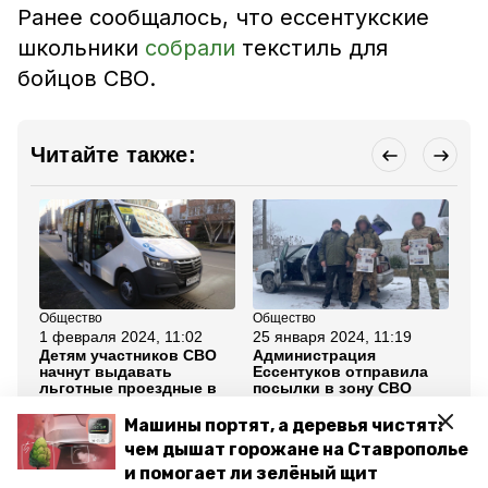
Ранее сообщалось, что ессентукские
школьники
собрали
текстиль для
бойцов СВО.
Читайте также:
Общество
Общество
Об
1 февраля 2024, 11:02
25 января 2024, 11:19
16
Детям участников СВО
Администрация
Са
начнут выдавать
Ессентуков отправила
ко
льготные проездные в
посылки в зону СВО
пр
Ессентуках
ре
С
Машины портят, а деревья чистят:
чем дышат горожане на Ставрополье
Все новости
и помогает ли зелёный щит