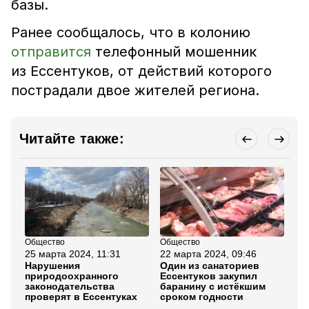
базы.
Ранее сообщалось, что в колонию
отправится
телефонный мошенник
из Ессентуков, от действий которого
пострадали двое жителей региона.
Читайте также:
Общество
Общество
Пр
25 марта 2024, 11:31
22 марта 2024, 09:46
13
Нарушения
Один из санаториев
Ве
природоохранного
Ессентуков закупил
гр
законодательства
баранину с истёкшим
проверят в Ессентуках
сроком годности