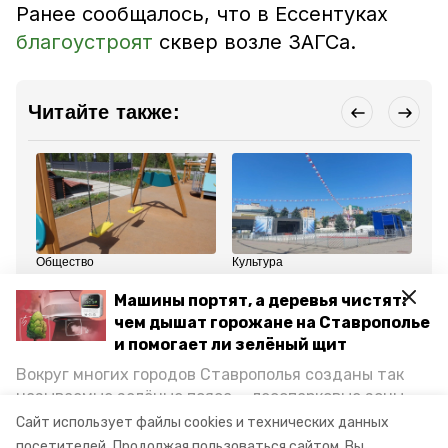
Ранее сообщалось, что в Ессентуках
благоустроят
сквер возле ЗАГСа.
Читайте также:
Общество
Культура
Об
8 июля 2024, 11:03
6 июля 2024, 11:38
3 
Голосование за объекты
Детский кинофестиваль
До
Машины портят, а деревья чистят:
благоустройства
«Хрустальный
о 
чем дышат горожане на Ставрополье
началось в Ессентуках
ИсточникЪ» начинается
Пе
в Ессентуках
в 
и помогает ли зелёный щит
Вокруг многих городов Ставрополья созданы так
Все новости
называемые зелёные пояса — лесопарковые зоны,
снижающие негативное воздействие выхлопных
Сайт использует файлы cookies и технических данных
газов на атмосферу. Справляются ли они с
посетителей.
Продолжая пользоваться сайтом, Вы