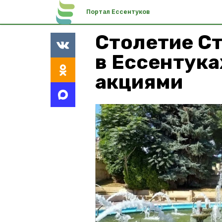
Портал Ессентуков
Столетие С
в Ессентука
акциями