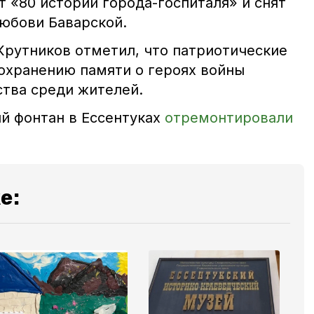
 «80 историй города-госпиталя» и снят
юбови Баварской.
Крутников отметил, что патриотические
охранению памяти о героях войны
ства среди жителей.
й фонтан в Ессентуках
отремонтировали
е: