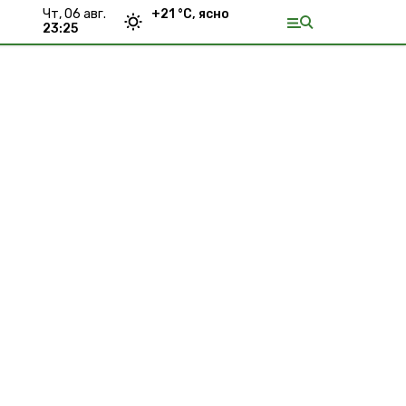
чт, 06 авг.
+
21
°С,
ясно
23:25