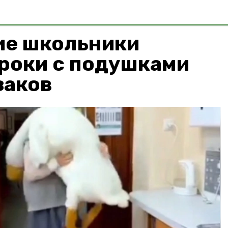
ие школьники
роки с подушками
заков