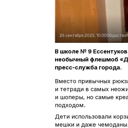
26 сентября 2025, 10:00
Общество
В школе № 9 Ессентуков
необычный флешмоб «Де
пресс-служба города.
Вместо привычных рюкза
и тетради в самых неож
и шоперы, но самые кре
подходом.
Дети использовали корз
мешки и даже чемоданы.