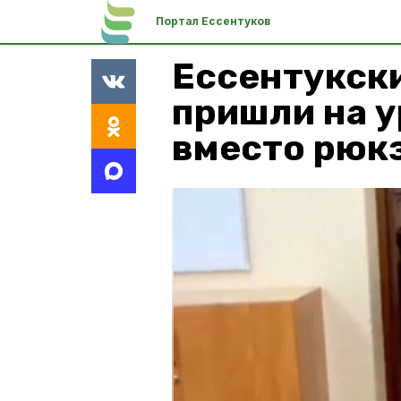
Портал Ессентуков
Ессентукск
пришли на у
вместо рюк