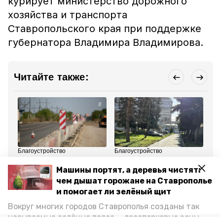
курирует министерство дорожного
хозяйства и транспорта
Ставропольского края при поддержке
губернатора Владимира Владимирова.
Читайте также:
Благоустройство
Благоустройство
Об
30 января , 12:29
22 ноября 2025, 12:50
23
Дорогу Ессентуки —
Ремонт дороги и
Жи
Машины портят, а деревья чистят:
Суворовская
тротуаров на улице 60
по
чем дышат горожане на Ставрополье
отремонтируют в 2026
лет Октября завершился
ст
году
в Ессентуках
во
и помогает ли зелёный щит
Вокруг многих городов Ставрополья созданы так
Все новости
называемые зелёные пояса — лесопарковые зоны,