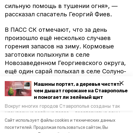
сильную помощь в тушении огня», —
рассказал спасатель Георгий Фиев.
В ПАСС СК отмечают, что за день
произошло ещё несколько случаев
горения запасов на зиму. Кормовые
заготовки полыхнули в селе
Новозаведенном Георгиевского округа,
ещё один сарай полыхал в селе Солуно-
Дмитриевском Андроповского района.
Машины портят, а деревья чистят:
чем дышат горожане на Ставрополье
Напомним, недавно в Ессентуках из-за
и помогает ли зелёный щит
пожара в санатории
эвакуировали
30
Вокруг многих городов Ставрополья созданы так
человек.
называемые зелёные пояса — лесопарковые зоны,
снижающие негативное воздействие выхлопных
Сайт использует файлы cookies и технических данных
газов на атмосферу. Справляются ли они с
Фото: ПАСС СК
посетителей.
Продолжая пользоваться сайтом, Вы
постоянно растущим потоком автотранспорта и